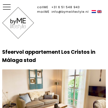
toggle
callME
+31 6 51 548 943
navigation
mailME
info@bymelifestyle.nl
Sfeervol appartement Los Cristos in
Málaga stad