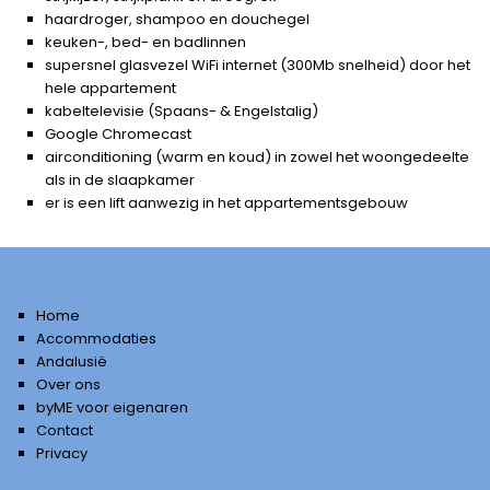
haardroger, shampoo en douchegel
keuken-, bed- en badlinnen
supersnel glasvezel WiFi internet (300Mb snelheid) door het
hele appartement
kabeltelevisie (Spaans- & Engelstalig)
Google Chromecast
airconditioning (warm en koud) in zowel het woongedeelte
als in de slaapkamer
er is een lift aanwezig in het appartementsgebouw
Home
Accommodaties
Andalusië
Over ons
byME voor eigenaren
Contact
Privacy