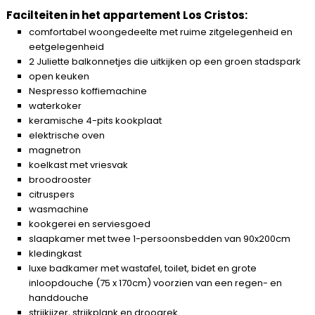
Facilteiten in het appartement Los Cristos:
comfortabel woongedeelte met ruime zitgelegenheid en
eetgelegenheid
2 Juliette balkonnetjes die uitkijken op een groen stadspark
open keuken
Nespresso koffiemachine
waterkoker
keramische 4-pits kookplaat
elektrische oven
magnetron
koelkast met vriesvak
broodrooster
citruspers
wasmachine
kookgerei en serviesgoed
slaapkamer met twee 1-persoonsbedden van 90x200cm
kledingkast
luxe badkamer met wastafel, toilet, bidet en grote
inloopdouche (75 x 170cm) voorzien van een regen- en
handdouche
strijkijzer, strijkplank en droogrek