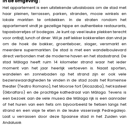
In de omgeving :
Het appartement is een uitstekende uitvalsbasis om de stad met
haar pleinen, terrassen, parken, stranden, mooie winkels en
lokale markten te ontdekken. In de straten rondom het
appartement vindt je gezellige hippe en authentieke restaurants,
tapasbarretjes of bodegas. Je kunt op veel leuke plekken terecht
voor ontbijt, lunch of diner. Wil je zelf lekker kokkerellen dan vind je
om de hoek de bakker, groenteboer, slager, versmarkt en
meerdere supermarkten. De stad is met een wandelboulevard
direct verbonden met de moderne haven en het stadsstrand. De
stad Málaga heeft ruim 14 kilometer strand waar het ieder
moment van het jaar heerlijk vertoeven is. Naast sporten,
wandelen en zonnebaden op het strand zijn er ook vele
bezienswaardigheden te vinden in de stad zoals het Romeinse
theater (Teatro Romano), het Moorse fort (Alcazaba), het kasteel
(Gibralfaro) en de prachtige kathedraal van Málaga. Tevens is
een bezoek aan de vele musea die Málaga rijk is een aanrader
of het huren van een fiets om bijvoorbeeld te fietsen langs het
strand en een visje te eten in de leuke visserswijk Pedregalejo.
Laat u verrassen door deze Spaanse stad in het Zuiden van
Andalusië
.