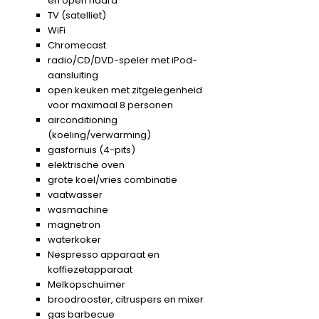
en open haard
TV (satelliet)
WiFi
Chromecast
radio/CD/DVD-speler met iPod-
aansluiting
open keuken met zitgelegenheid
voor maximaal 8 personen
airconditioning
(koeling/verwarming)
gasfornuis (4-pits)
elektrische oven
grote koel/vries combinatie
vaatwasser
wasmachine
magnetron
waterkoker
Nespresso apparaat en
koffiezetapparaat
Melkopschuimer
broodrooster, citruspers en mixer
gas barbecue