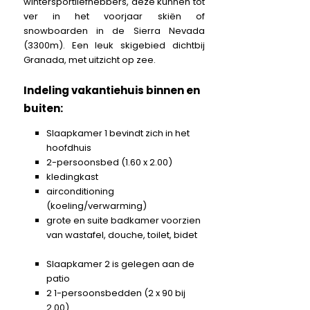
wintersportliefhebbers, deze kunnen tot
ver in het voorjaar skiën of
snowboarden in de Sierra Nevada
(3300m). Een leuk skigebied dichtbij
Granada, met uitzicht op zee.
Indeling vakantiehuis binnen en
buiten:
Slaapkamer 1 bevindt zich in het
hoofdhuis
2-persoonsbed (1.60 x 2.00)
kledingkast
airconditioning
(koeling/verwarming)
grote en suite badkamer voorzien
van wastafel, douche, toilet, bidet
Slaapkamer 2 is gelegen aan de
patio
2 1-persoonsbedden (2 x 90 bij
2.00)