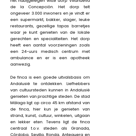
het nabijgelegen witte dorp Villanueva
de la Concepción. Het dorp telt
ongeveer 3.000 inwoners en je vindt er
een supermarkt, bakker, slager, leuke
restaurants, gezellige tapas barretjes
waar je kunt genieten van de lokale
gerechten en specialiteiten. Het dorp
heeft een aantal voorzieningen zoals
een 24-uurs medisch centrum met
ambulance en er is een apotheek
aanwezig.
De finca is een goede uitvalsbasis om
Andalusië te ontdekken. Liefhebbers
van cultuursteden kunnen in Andalusië
genieten van prachtige steden. De stad
Málaga ligt op circa 45 km afstand van
de finca, hier kun je genieten van
strand, kunst, cultuur, winkelen, uitgaan
en lekker eten. Tevens ligt de finca
centraal t.o.v. steden als Granada,
Córdoba, Sevilla, Ronda, Antequera en