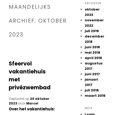
ARCHIEVEN
MAANDELIJKS
oktober
2023
ARCHIEF:
OKTOBER
november
2022
juli 2019
2023
december
2018
juni 2018
mei 2018
april 2018
Sfeervol
augustus
2017
vakantiehuis
juni 2017
met
januari
2017
privézwembad
juli 2016
maart 2016
Geplaatst op
20 oktober
2023
door
Marcel
Over het vakantiehuis:
META
Login