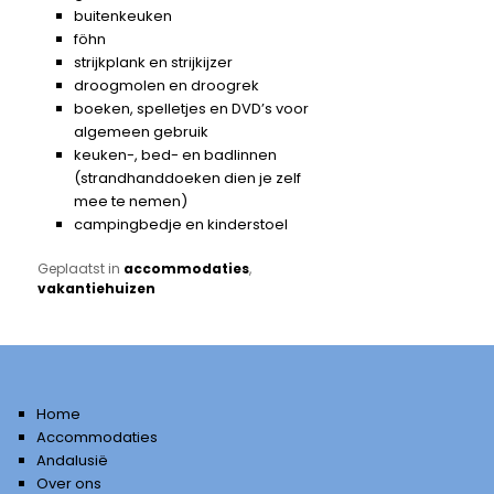
buitenkeuken
föhn
strijkplank en strijkijzer
droogmolen en droogrek
boeken, spelletjes en DVD’s voor
algemeen gebruik
keuken-, bed- en badlinnen
(strandhanddoeken dien je zelf
mee te nemen)
campingbedje en kinderstoel
Geplaatst in
accommodaties
,
vakantiehuizen
Home
Accommodaties
Andalusië
Over ons