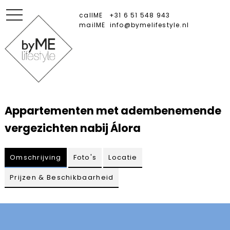
toggle
callME
+31 6 51 548 943
navigation
mailME
info@bymelifestyle.nl
Appartementen met adembenemende
vergezichten nabij Álora
Omschrijving
Foto's
Locatie
Prijzen & Beschikbaarheid