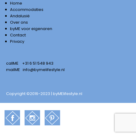
Home
Accommodaties
Andalusië
Over ons
byME voor eigenaren
Contact
Privacy
callME
+31 6 51 548 943
mailME
info@bymelifestyle.nl
Copyright ©2016-2023 | byMElifestyle.nl